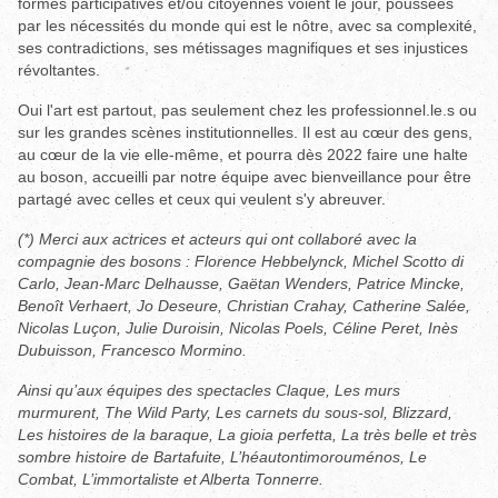
formes participatives et/ou citoyennes voient le jour, poussées
par les nécessités du monde qui est le nôtre, avec sa complexité,
ses contradictions, ses métissages magnifiques et ses injustices
révoltantes.
Oui l'art est partout, pas seulement chez les professionnel.le.s ou
sur les grandes scènes institutionnelles. Il est au cœur des gens,
au cœur de la vie elle-même, et pourra dès 2022 faire une halte
au boson, accueilli par notre équipe avec bienveillance pour être
partagé avec celles et ceux qui veulent s'y abreuver.
(*) Merci aux actrices et acteurs qui ont collaboré avec la
compagnie des bosons : Florence Hebbelynck, Michel Scotto di
Carlo, Jean-Marc Delhausse, Gaëtan Wenders, Patrice Mincke,
Benoît Verhaert, Jo Deseure, Christian Crahay, Catherine Salée,
Nicolas Luçon, Julie Duroisin, Nicolas Poels, Céline Peret, Inès
Dubuisson, Francesco Mormino.
Ainsi qu’aux équipes des spectacles Claque, Les murs
murmurent, The Wild Party, Les carnets du sous-sol, Blizzard,
Les histoires de la baraque, La gioia perfetta, La très belle et très
sombre histoire de Bartafuite, L’héautontimorouménos, Le
Combat, L’immortaliste et Alberta Tonnerre.