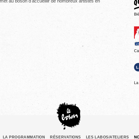
t au boson d'accueillir de nombreux artistes en
Bi
Ca
La
LA PROGRAMMATION
RÉSERVATIONS
LES LABOS/ATELIERS
N