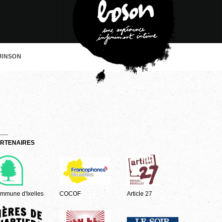
UINSON
RTENAIRES
mmune d'Ixelles
COCOF
Article 27