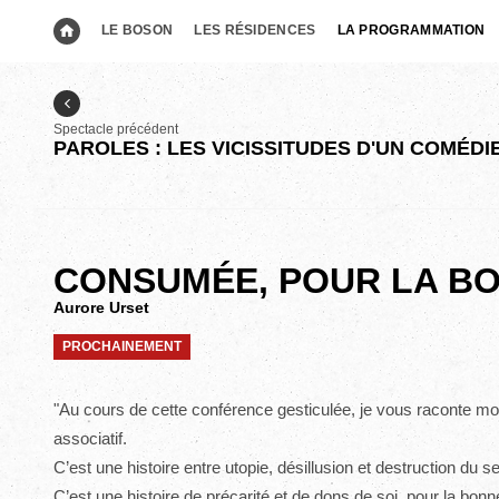
LE BOSON
LES RÉSIDENCES
LA PROGRAMMATION
Spectacle précédent
PAROLES : LES VICISSITUDES D'UN COMÉD
CONSUMÉE, POUR LA BO
Aurore Urset
PROCHAINEMENT
"Au cours de cette conférence gesticulée, je vous raconte mo
associatif.
C’est une histoire entre utopie, désillusion et destruction du se
C’est une histoire de précarité et de dons de soi, pour la bon